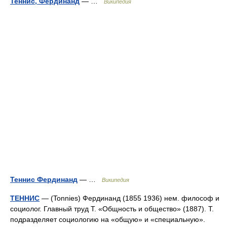
Теннис, Фердинанд
— …
Википедия
Теннис Фердинанд
— …
Википедия
ТЕННИС
— (Tonnies) Фердинанд (1855 1936) нем. философ и
социолог. Главный труд Т. «Общность и общество» (1887). Т.
подразделяет социологию на «общую» и «специальную».