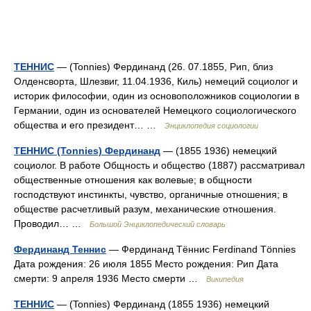
ТЕННИС
— (Tonnies) Фердинанд (26. 07.1855, Рип, близ
Олденсворта, Шлезвиг, 11.04.1936, Киль) немеций социолог и
историк философии, один из основоположников социологии в
Германии, один из основателей Немецкого социологического
общества и его президент… …
Энциклопедия социологии
ТЕННИС (Tonnies) Фердинанд
— (1855 1936) немецкий
социолог. В работе Общность и общество (1887) рассматривал
общественные отношения как волевые; в общности
господствуют инстинкты, чувство, органичные отношения; в
обществе расчетливый разум, механические отношения.
Проводил… …
Большой Энциклопедический словарь
Фердинанд Теннис
— Фердинанд Тённис Ferdinand Tönnies
Дата рождения: 26 июля 1855 Место рождения: Рип Дата
смерти: 9 апреля 1936 Место смерти …
Википедия
ТЕННИС
— (Tonnies) Фердинанд (1855 1936) немецкий